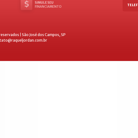
SIMULE SEU
TELEF
FINANCIAMENTO
 reservados | São José dos Campos, SP
ntato@raqueljordan.com.br