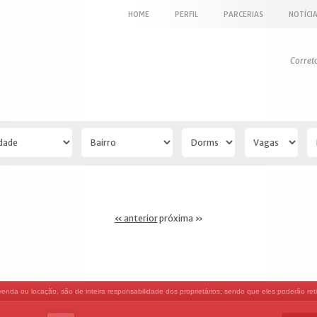
HOME
PERFIL
PARCERIAS
NOTÍCI
Corret
« anterior
próxima »
nda ou locação, são de inteira responsabilidade dos proprietários, sendo que eles poderão retir