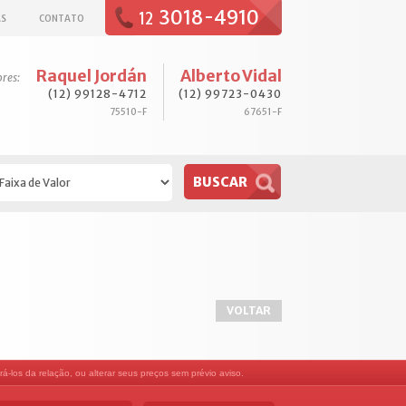
3018-4910
12
AS
CONTATO
Raquel Jordán
Alberto Vidal
ores:
(12) 99128-4712
(12) 99723-0430
75510-F
67651-F
VOLTAR
á-los da relação, ou alterar seus preços sem prévio aviso.