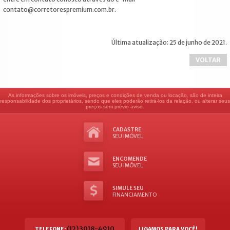
contato@corretorespremium.com.br.
Última atualização: 25 de junho de 2021.
VOLTAR
As informações sobre os imóveis, preços e condições de venda ou locação, são de inteira
responsabilidade dos proprietários, sendo que eles poderão retirá-los da relação, ou alterar seus
preços sem prévio aviso.
CADASTRE
SEU IMÓVEL
ENCOMENDE
SEU IMÓVEL
SIMULE SEU
FINANCIAMENTO
(12) 3018-4910
TELEFONE:
LIGAMOS PARA VOCÊ!