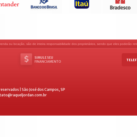
nda ou locação, são de inteira responsabilidade dos proprietários, sendo que eles poderão retir
SIMULE SEU
TELEF
FINANCIAMENTO
 reservados | São José dos Campos, SP
ntato@raqueljordan.com.br