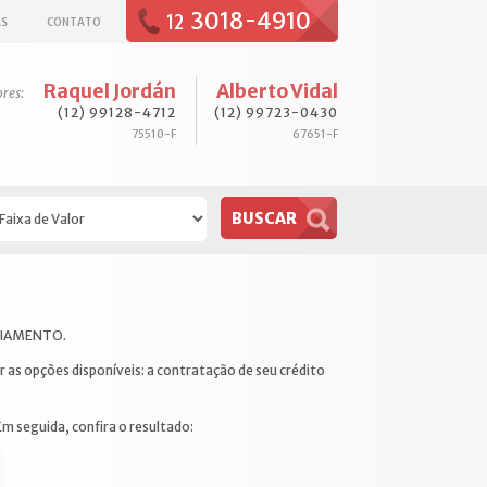
3018-4910
12
AS
CONTATO
Raquel Jordán
Alberto Vidal
ores:
(12) 99128-4712
(12) 99723-0430
75510-F
67651-F
ANCIAMENTO.
r as opções disponíveis: a contratação de seu crédito
Em seguida, confira o resultado: