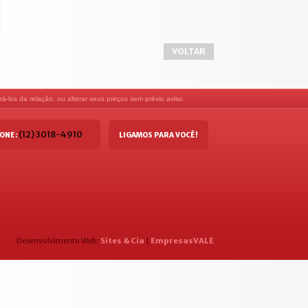
VOLTAR
á-los da relação, ou alterar seus preços sem prévio aviso.
(12) 3018-4910
ONE:
LIGAMOS PARA VOCÊ!
Desenvolvimento Web:
Sites & Cia
|
EmpresasVALE