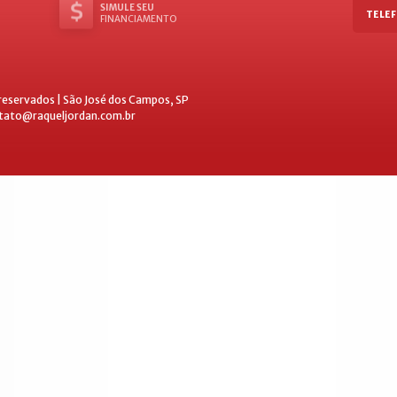
SIMULE SEU
TELEF
FINANCIAMENTO
 reservados | São José dos Campos, SP
ntato@raqueljordan.com.br