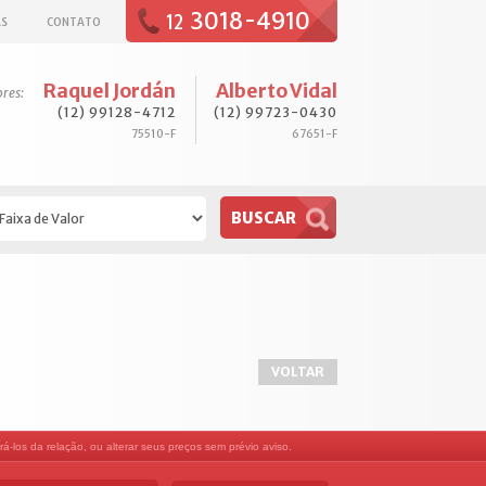
3018-4910
12
AS
CONTATO
Raquel Jordán
Alberto Vidal
ores:
(12) 99128-4712
(12) 99723-0430
75510-F
67651-F
VOLTAR
á-los da relação, ou alterar seus preços sem prévio aviso.