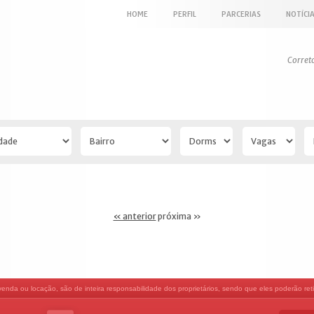
HOME
PERFIL
PARCERIAS
NOTÍCI
Corret
« anterior
próxima »
nda ou locação, são de inteira responsabilidade dos proprietários, sendo que eles poderão retir