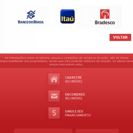
VOLTAR
As informações sobre os imóveis, preços e condições de venda ou locação, são de inteira
responsabilidade dos proprietários, sendo que eles poderão retirá-los da relação, ou alterar seus
preços sem prévio aviso.
CADASTRE
SEU IMÓVEL
ENCOMENDE
SEU IMÓVEL
SIMULE SEU
FINANCIAMENTO