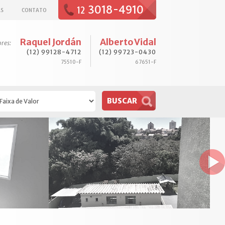
3018-4910
12
AS
CONTATO
Raquel Jordán
Alberto Vidal
ores:
(12) 99128-4712
(12) 99723-0430
75510-F
67651-F