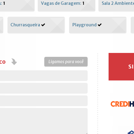
s:
1
Vagas de Garagem:
1
Sala 2 Ambient
Churrasqueira
Playground
co
Ligamos para você
S