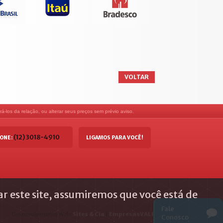
VOLTAR
á-los da relação, ou alterar seus preços sem prévio aviso.
(12) 3018-4910
ONE:
LIGAMOS PARA VOCÊ!
ar este site, assumiremos que você está de
Fale
Desenvolvimento Web:
Sites & Cia
|
EmpresasVALE
Conosco