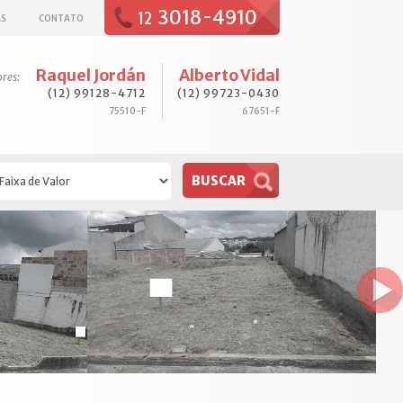
3018-4910
12
AS
CONTATO
Raquel Jordán
Alberto Vidal
ores:
(12) 99128-4712
(12) 99723-0430
75510-F
67651-F