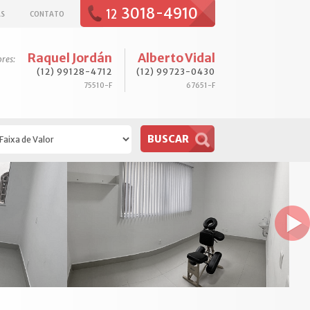
3018-4910
12
AS
CONTATO
Raquel Jordán
Alberto Vidal
ores:
(12) 99128-4712
(12) 99723-0430
75510-F
67651-F