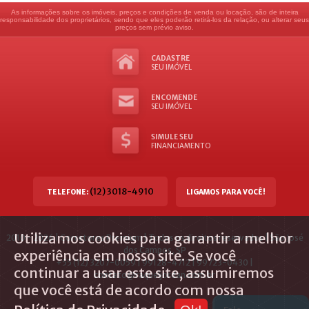
As informações sobre os imóveis, preços e condições de venda ou locação, são de inteira
responsabilidade dos proprietários, sendo que eles poderão retirá-los da relação, ou alterar seus
preços sem prévio aviso.
CADASTRE
SEU IMÓVEL
ENCOMENDE
SEU IMÓVEL
SIMULE SEU
FINANCIAMENTO
(12) 3018-4910
TELEFONE:
LIGAMOS PARA VOCÊ!
Utilizamos cookies para garantir a melhor
2010 - 2026 | Corretores Premium | Todos os direitos reservados | São José
dos Campos, SP
experiência em nosso site. Se você
+55 (12) 3207-0059 | 99128-4712 | 99723-0430 |
continuar a usar este site, assumiremos
contato@raqueljordan.com.br
que você está de acordo com nossa