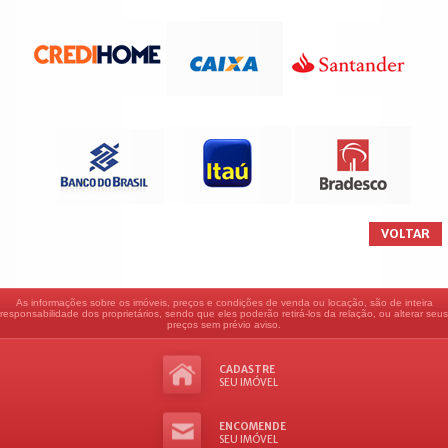
VOLTAR
As informações sobre os imóveis, preços e condições de venda ou locação, são de inteira
responsabilidade dos proprietários, sendo que eles poderão retirá-los da relação, ou alterar seus
preços sem prévio aviso.
CADASTRE
SEU IMÓVEL
ENCOMENDE
SEU IMÓVEL