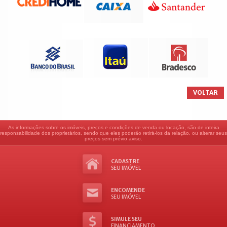
VOLTAR
As informações sobre os imóveis, preços e condições de venda ou locação, são de inteira
responsabilidade dos proprietários, sendo que eles poderão retirá-los da relação, ou alterar seus
preços sem prévio aviso.
CADASTRE
SEU IMÓVEL
ENCOMENDE
SEU IMÓVEL
SIMULE SEU
FINANCIAMENTO