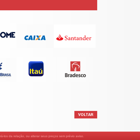
VOLTAR
á-los da relação, ou alterar seus preços sem prévio aviso.