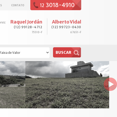
3018-4910
12
AS
CONTATO
Raquel Jordán
Alberto Vidal
ores:
(12) 99128-4712
(12) 99723-0430
75510-F
67651-F