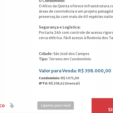
O Condomínio:
O Altos da Quinta oferece infraestrutura c
áreas de convivência e um projeto paisagís
preservação com mais de 60 espécies nativa
Segurança e Logística:
Portaria 24h com controle de acesso rigo
cerca elétrica. Fácil acesso à Rodovia dos T
Cidade:
São José dos Campos
Tipo:
Terreno em Condomínio
Valor para Venda: R$ 398.000,00
Condominio:
R$ 1.073,00
IPTU:
R$ 258,42 (mensal)
co
Ligamos para você
S