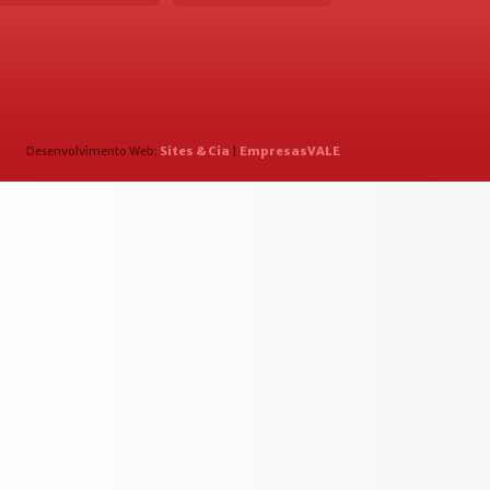
Desenvolvimento Web:
Sites & Cia
|
EmpresasVALE