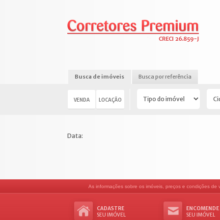
Busca de imóveis
Busca por referência
VENDA
LOCAÇÃO
Data:
As informações sobre os imóveis, preços e condições de ve
CADASTRE
ENCOMENDE
SEU IMÓVEL
SEU IMÓVEL