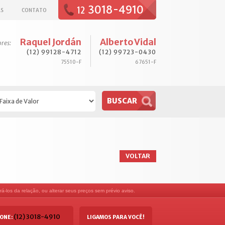
3018-4910
12
AS
CONTATO
Raquel Jordán
Alberto Vidal
ores:
(12) 99128-4712
(12) 99723-0430
75510-F
67651-F
VOLTAR
á-los da relação, ou alterar seus preços sem prévio aviso.
(12) 3018-4910
ONE:
LIGAMOS PARA VOCÊ!