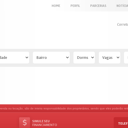
HOME
PERFIL
PARCERIAS
NOTÍCI
Corret
nda ou locação, são de inteira responsabilidade dos proprietários, sendo que eles poderão retir
SIMULE SEU
TELEF
FINANCIAMENTO