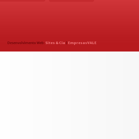
Desenvolvimento Web:
Sites & Cia
|
EmpresasVALE