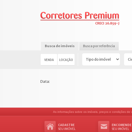
Busca de imóveis
Busca por referência
VENDA
LOCAÇÃO
Data:
As informações sobre os imóveis, preços e condições de ve
CADASTRE
ENCOMENDE
SEU IMÓVEL
SEU IMÓVEL