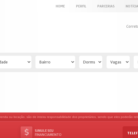
HOME
PERFIL
PARCERIAS
NOTÍCI
Corret
nda ou locação, são de inteira responsabilidade dos proprietários, sendo que eles poderão retir
SIMULE SEU
TELEF
FINANCIAMENTO