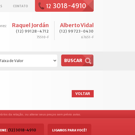
3018-4910
12
AS
CONTATO
Raquel Jordán
Alberto Vidal
ores:
(12) 99128-4712
(12) 99723-0430
75510-F
67651-F
VOLTAR
á-los da relação, ou alterar seus preços sem prévio aviso.
(12) 3018-4910
ONE:
LIGAMOS PARA VOCÊ!