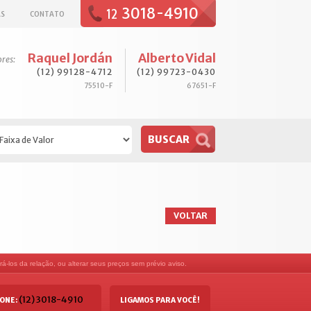
3018-4910
12
AS
CONTATO
Raquel Jordán
Alberto Vidal
ores:
(12) 99128-4712
(12) 99723-0430
75510-F
67651-F
VOLTAR
á-los da relação, ou alterar seus preços sem prévio aviso.
(12) 3018-4910
ONE:
LIGAMOS PARA VOCÊ!