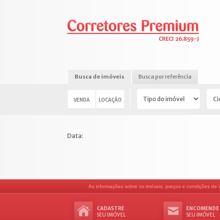
Busca de imóveis
Busca por referência
VENDA
LOCAÇÃO
Data:
As informações sobre os imóveis, preços e condições de ve
CADASTRE
ENCOMENDE
SEU IMÓVEL
SEU IMÓVEL