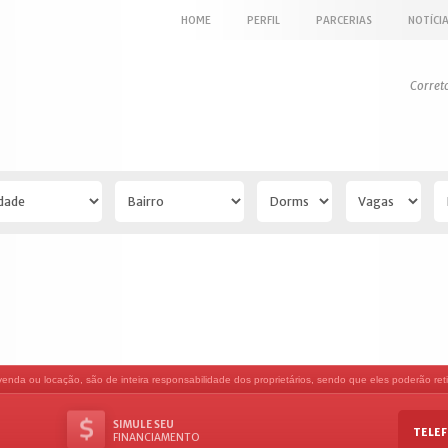
HOME
PERFIL
PARCERIAS
NOTÍCI
Corret
nda ou locação, são de inteira responsabilidade dos proprietários, sendo que eles poderão retir
SIMULE SEU
TELEF
FINANCIAMENTO