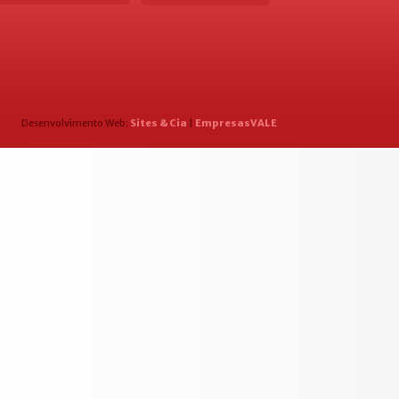
Desenvolvimento Web:
Sites & Cia
|
EmpresasVALE