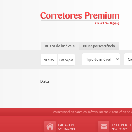
Busca de imóveis
Busca por referência
VENDA
LOCAÇÃO
Data:
As informações sobre os imóveis, preços e condições de ve
CADASTRE
ENCOMENDE
SEU IMÓVEL
SEU IMÓVEL