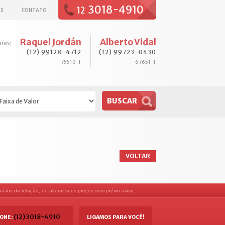
3018-4910
12
AS
CONTATO
Raquel Jordán
Alberto Vidal
ores:
(12) 99128-4712
(12) 99723-0430
75510-F
67651-F
VOLTAR
á-los da relação, ou alterar seus preços sem prévio aviso.
(12) 3018-4910
ONE:
LIGAMOS PARA VOCÊ!