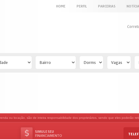
HOME
PERFIL
PARCERIAS
NOTÍCI
Corret
nda ou locação, são de inteira responsabilidade dos proprietários, sendo que eles poderão retir
SIMULE SEU
TELEF
FINANCIAMENTO