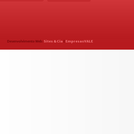
Desenvolvimento Web:
Sites & Cia
|
EmpresasVALE